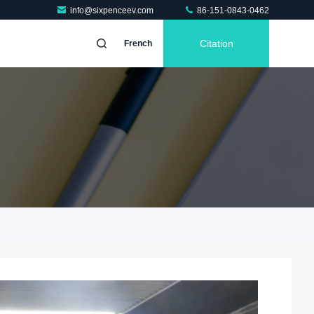
info@sixpenceev.com
86-151-0843-0462
Citation
French