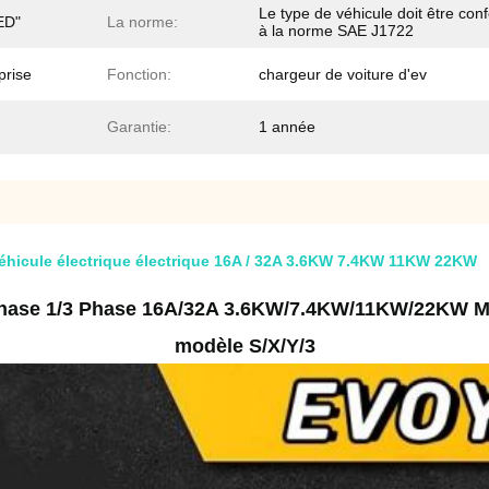
Le type de véhicule doit être co
ED"
La norme:
à la norme SAE J1722
prise
Fonction:
chargeur de voiture d'ev
Garantie:
1 année
véhicule électrique électrique 16A / 32A 3.6KW 7.4KW 11KW 22KW
 Phase 1/3 Phase 16A/32A 3.6KW/7.4KW/11KW/22KW Mod
modèle S/X/Y/3