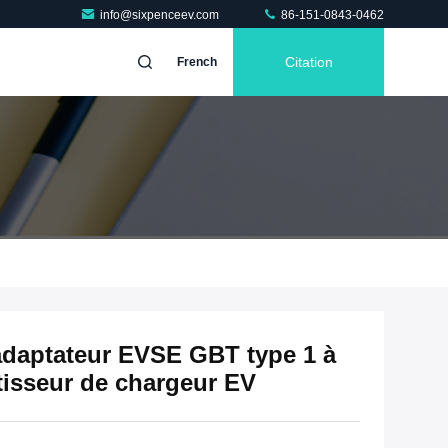
info@sixpenceev.com
86-151-0843-0462
Citation
French
adaptateur EVSE GBT type 1 à
tisseur de chargeur EV