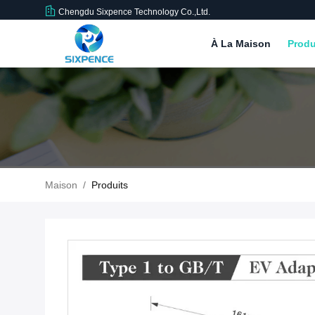
Chengdu Sixpence Technology Co.,Ltd.
À La Maison
Produ
Maison
/
Produits