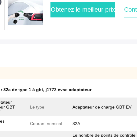
Obtenez le meilleur prix
Cont
r 32a de type 1 à gbt
,
j1772 évse adaptateur
tateur
teur GBT
Le type:
Adaptateur de charge GBT EV
V
les
Courant nominal:
32A
Le nombre de points de contrôle 