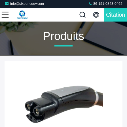
info@sixpenceev.com
86-151-0843-0462
Citation
Produits