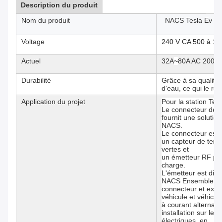
Description du produit
Nom du produit
NACS Tesla Ev Ch
Voltage
240 V CA 500 à 10
Actuel
32A
~
80A AC 200A
Durabilité
Grâce à sa qualité
d'eau, ce qui le re
Application du projet
Pour la station Tesl
Le connecteur de
fournit une solutio
NACS.
Le connecteur est 
un capteur de temp
vertes et
un émetteur RF pour
charge.
L'émetteur est dis
NACS Ensemble de 
connecteur et extré
véhicule et véhicul
à courant alternati
installation sur le
électriques, en