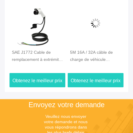
e
SAE J1772 Cable de
5M 16A / 32A câble de
Ca
remplacement à extrémité
charge de véhicule
vé
2
ouverte 40A Pour la station
électrique de type 2 à type
2 
de recharge de véhicules
1 connecteur de chargeur
ty
ix
Obtenez le meilleur prix
Obtenez le meilleur prix
Ob
électriques à courant
de véhicule électrique
à 
alternatif
Envoyez votre demande
Veuillez nous envoyer 
votre demande et nous 
vous répondrons dans 
les plus brefs délais.